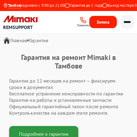
Яндекс
Тамбов
Ежедневно с 9:00 до 21:00
Гарантия до 1 года
Выезд мастера бе
Заявка
Позвонить
REMSUPPORT
Главная
Гарантия
Гарантия на ремонт Mimaki в
Тамбове
Гарантия до 12 месяцев на ремонт — фиксируем
сроки в документах
Бесплатное устранение неисправности по гарантии
Гарантия на работы и установленные запчасти
Официальный гарантийный талон после ремонта
Контроль качества на каждом этапе ремонта
Подробнее о гарантии