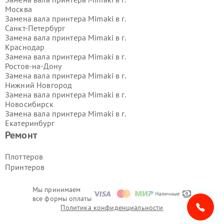
Москва
Замена вала принтера Mimaki в г.
Санкт-Петербург
Замена вала принтера Mimaki в г.
Краснодар
Замена вала принтера Mimaki в г.
Ростов-на-Дону
Замена вала принтера Mimaki в г.
Нижний Новгород
Замена вала принтера Mimaki в г.
Новосибирск
Замена вала принтера Mimaki в г.
Екатеринбург
Замена вала принтера Mimaki в г.
Ремонт
Казань
Замена вала принтера Mimaki в г.
Плоттеров
Воронеж
Принтеров
Замена вала принтера Mimaki в г.
Волгоград
Замена вала принтера Mimaki в г.
Мы принимаем
все формы оплаты
Самара
Политика конфиденциальности
Замена вала принтера Mimaki в г.
Пермь