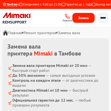
9 на Яндекс
Тамбов
Ежедневно с 9:00 до 21:00
Гарантия до 1 года
Выезд масте
Заявка
Позвонить
REMSUPPORT
Главная
Ремонт принтеров
Замена вала
Замена вала
принтера
Mimaki
в Тамбове
Замена вала принтеров Mimaki от 20 мин
—
быстрый старт работ
До 30% экономии
— самые выгодные условия
Контроль на каждом этапе
— от диагностики до
выдачи
Диагностика Mimaki от 10 мин
— быстрый
результат
Официальная гарантия до 12 мес.
— любые
проверки результата