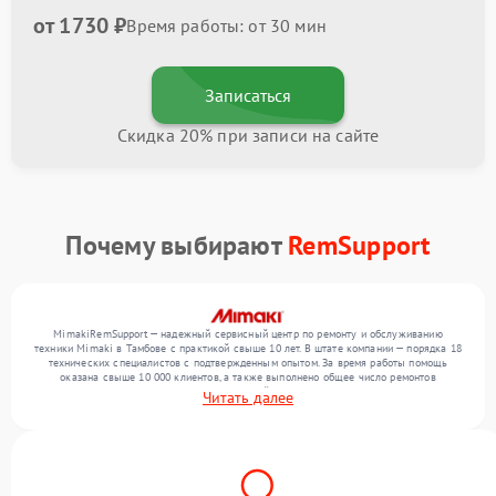
от 1730 ₽
Время работы: от 30 мин
Записаться
Скидка 20% при записи на сайте
Почему выбирают
RemSupport
MimakiRemSupport — надежный сервисный центр по ремонту и обслуживанию
техники Mimaki в Тамбове с практикой свыше 10 лет. В штате компании — порядка 18
технических специалистов с подтвержденным опытом. За время работы помощь
оказана свыше 10 000 клиентов, а также выполнено общее число ремонтов
превысило 12 000. Ежемесячно в сервисный центр поступает свыше 300 единиц
Читать далее
техники, включая , , . Мы устраняем поломки любой сложности и поддерживаем
высокий стандарт качества благодаря использованию современного оборудования.