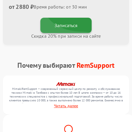
от 2880 ₽
Время работы: от 30 мин
Записаться
Скидка 20% при записи на сайте
Почему выбирают
RemSupport
MimakiRemSupport — современный сервисный центр по ремонту и обслуживанию
техники Mimaki в Тамбове с опытом более 10 лет. В штате компании — от 10 до 16
технических специалистов с профессиональной подготовкой. За время работы число
клиентов превысило 10 000, а также выполнено более 12 000 ремонтов. Ежемесячно в
сервисный центр поступает более 300 обращений, включая , , . Мы устраняем поломки
Читать далее
любой сложности и обеспечиваем надежный результат благодаря использованию
современного оборудования.