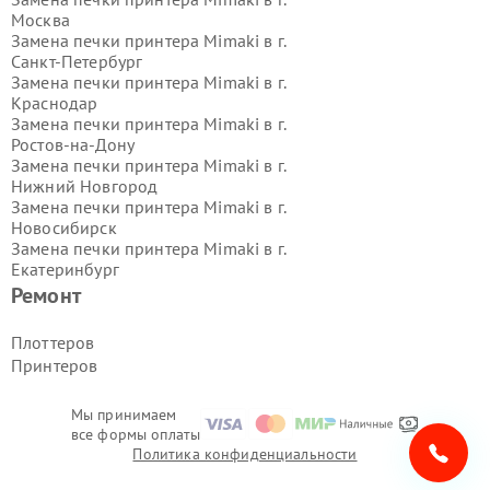
Москва
Замена печки принтера Mimaki в г.
Санкт-Петербург
Замена печки принтера Mimaki в г.
Краснодар
Замена печки принтера Mimaki в г.
Ростов-на-Дону
Замена печки принтера Mimaki в г.
Нижний Новгород
Замена печки принтера Mimaki в г.
Новосибирск
Замена печки принтера Mimaki в г.
Екатеринбург
Замена печки принтера Mimaki в г.
Ремонт
Казань
Замена печки принтера Mimaki в г.
Плоттеров
Воронеж
Принтеров
Замена печки принтера Mimaki в г.
Волгоград
Замена печки принтера Mimaki в г.
Мы принимаем
все формы оплаты
Самара
Политика конфиденциальности
Замена печки принтера Mimaki в г.
Пермь