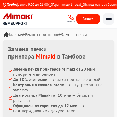
Ежедневно с 9:00 до 21:00
Тамбов
Гарантия до 1 года
Выезд мастера бесплат
Заявка
Позвонить
REMSUPPORT
Главная
Ремонт принтеров
Замена печки
Замена печки
принтера
Mimaki
в Тамбове
Замена печки принтеров Mimaki от 20 мин
—
приоритетный ремонт
До 30% экономии
— скидки при заявке онлайн
Контроль на каждом этапе
— статус ремонта по
запросу
Диагностика Mimaki от 10 мин
— быстрый
результат
Официальная гарантия до 12 мес.
— с
подтверждающими документами