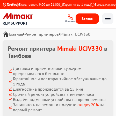
Яндекс
Тамбов
Ежедневно с 9:00 до 21:00
Гарантия до 1 года
Выезд мастера б
Заявка
Позвонить
REMSUPPORT
Главная
Ремонт принтеров
Mimaki UCJV330
Ремонт принтера
Mimaki UCJV330
в
Тамбове
Доставка и приём техники курьером
предоставляется бесплатно
Гарантийное и постгарантийное обслуживание до
1 года
Диагностика производится за 15 мин
Срочный ремонт устройства в течении часа
Выдаём подменные устройства на время ремонта
Запишитесь на ремонт и получите
скидку 20%
на
первый ремонт