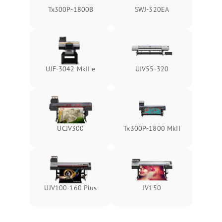
Tx300P-1800B
SWJ-320EA
UJF-3042 MkII e
UJV55-320
UCJV300
Tx300P-1800 MkII
UJV100-160 Plus
JV150