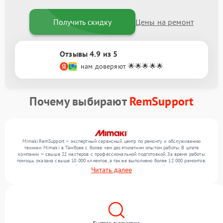
Получить скидку
Цены на ремонт
Отзывы 4.9 из 5
нам доверяют 🌟🌟🌟🌟🌟
Почему выбирают
RemSupport
MimakiRemSupport — экспертный сервисный центр по ремонту и обслуживанию
техники Mimaki в Тамбове с более чем десятилетним опытом работы. В штате
компании — свыше 22 мастеров с профессиональной подготовкой. За время работы
помощь оказана свыше 10 000 клиентов, а также выполнено более 12 000 ремонтов.
Ежемесячно в сервисный центр поступает более 300 обращений, включая , , . Мы
Читать далее
выполняем ремонт различного уровня сложности и гарантируем высокое качество
обслуживания благодаря отлаженным процессам ремонта.