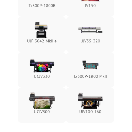
Tx300P-1800B
JV150
UJF-3042 MkII e
UJV55-320
UCJV330
Tx300P-1800 MkII
UCJV300
UJV100-160