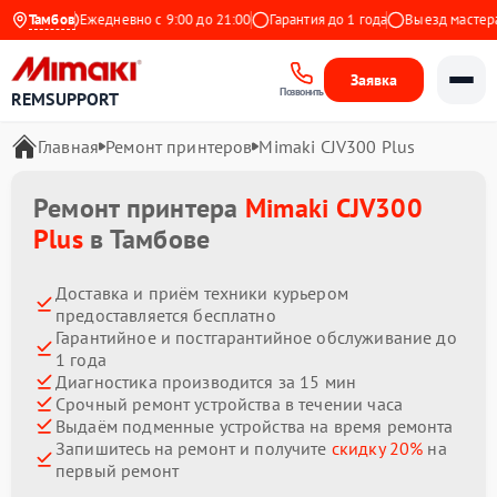
Яндекс
Тамбов
Ежедневно с 9:00 до 21:00
Гарантия до 1 года
Выезд мастера бе
Заявка
Позвонить
REMSUPPORT
Главная
Ремонт принтеров
Mimaki CJV300 Plus
Ремонт принтера
Mimaki CJV300
Plus
в Тамбове
Доставка и приём техники курьером
предоставляется бесплатно
Гарантийное и постгарантийное обслуживание до
1 года
Диагностика производится за 15 мин
Срочный ремонт устройства в течении часа
Выдаём подменные устройства на время ремонта
Запишитесь на ремонт и получите
скидку 20%
на
первый ремонт