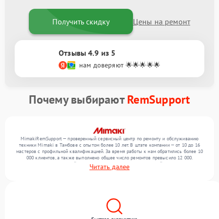
Получить скидку
Цены на ремонт
Отзывы 4.9 из 5
нам доверяют 🌟🌟🌟🌟🌟
Почему выбирают
RemSupport
MimakiRemSupport — проверенный сервисный центр по ремонту и обслуживанию
техники Mimaki в Тамбове с опытом более 10 лет. В штате компании — от 10 до 16
мастеров с профильной квалификацией. За время работы к нам обратились более 10
000 клиентов, а также выполнено общее число ремонтов превысило 12 000.
Ежемесячно в сервисный центр поступает более 300 обращений, включая , , . Мы
Читать далее
беремся за задачи любой сложности и гарантируем высокое качество обслуживания
благодаря использованию современного оборудования.