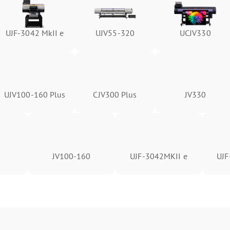
UJF-3042 MkII e
UJV55-320
UCJV330
UJV100-160 Plus
CJV300 Plus
JV330
JV100-160
UJF-3042MKII e
UJF