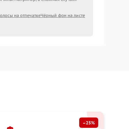
олосы на отпечатке
Чёрный фон на листе
–25%