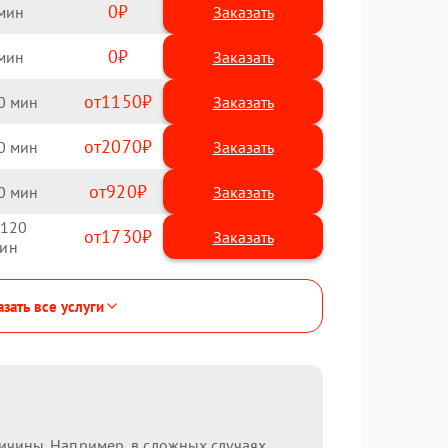
0
Заказать
0
Заказать
1150
0
2070
0
920
0
120
1730
зать все услуги
ричины. Например, в сложных случаях