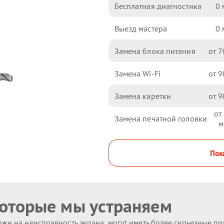
Бесплатная диагностика
0
Выезд мастера
0
Замена блока питания
7
Замена Wi-Fi
9
Замена каретки
9
Замена печатной головки
Пока
которые мы устраняем
жи на неисправность экрана, могут иметь более серьезные п