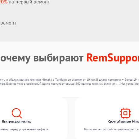
20%
на первый ремонт
 ремонт
очему выбирают
RemSuppo
нту и обслуживанию техники Mimaki в Тамбове со стажем от 10 лет. В штате компании — более 19 
тов. Ежемесячно в сервисный центр поступает свыше 300 единиц техники, включая , , . Мы устран
Быстрая диагностика
Срочный ремонт Mima
ичину перед устранением дефекта.
Большинство устройств ремонтируются 