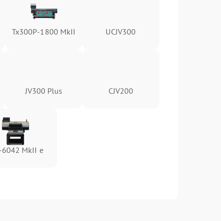
Tx300P-1800 MkII
UCJV300
JV300 Plus
CJV200
-6042 MkII e