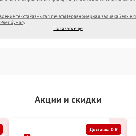
воение текста
Размытая печать
Неравномерная заливка
Белые п
у
Рвет бумагу
Показать еще
Акции и скидки
Доставка 0 ₽