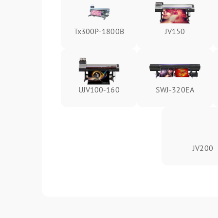
Tx300P-1800B
JV150
UJV100-160
SWJ-320EA
JV200