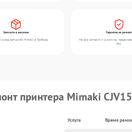
Запчасти в наличии
Гарантия на ремонт
 склад запчастей Mimaki в Тамбове.
На все запчасти и услуги мы предостав
мес.
монт принтера Mimaki CJV1
Услуга
Время ремо