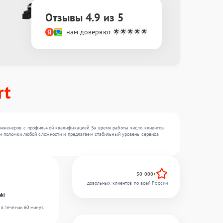
Отзывы 4.9 из 5
нам доверяют 🌟🌟🌟🌟🌟
rt
инженеров с профильной квалификацией. За время работы число клиентов
яем поломки любой сложности и предлагаем стабильный уровень сервиса
50 000+
довольных клиентов по всей России
ki
в течении 60 минут.