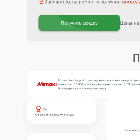
Запишитесь на ремонт и получите
скидку 
Получить скидку
Цены на
П
MimakiRemSupport — экспертный сервисный центр по ремо
превысило 10 000, а также выполнено свыше 12 000 ремон
благодаря квалификации мастеров.
13+
лет опыта в ремонте техники
Выясним пр