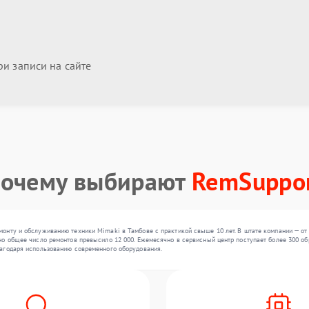
и записи на сайте
очему выбирают
RemSuppo
нту и обслуживанию техники Mimaki в Тамбове с практикой свыше 10 лет. В штате компании — от 
о общее число ремонтов превысило 12 000. Ежемесячно в сервисный центр поступает более 300 обр
агодаря использованию современного оборудования.