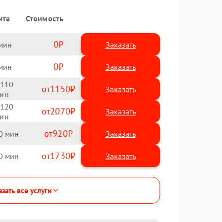
нта
Стоимость
0
Заказать
0
Заказать
110
1150
120
2070
920
0
1730
0
зать все услуги