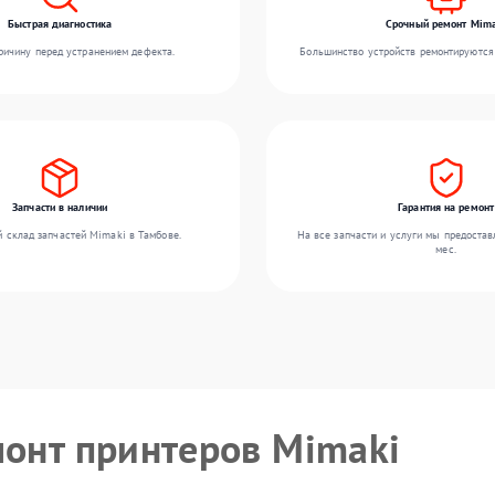
Быстрая диагностика
Срочный ремонт Mima
ичину перед устранением дефекта.
Большинство устройств ремонтируются 
Запчасти в наличии
Гарантия на ремонт
 склад запчастей Mimaki в Тамбове.
На все запчасти и услуги мы предостав
мес.
монт принтеров Mimaki