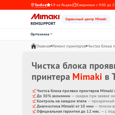
Тамбов
4.9 на Яндекс
Ежедневно с 9:00 до 2
Сервисный центр Mimaki
REMSUPPORT
Оргтехника
Главная
Ремонт принтеров
Чистка блока 
Чистка блока прояв
принтера
Mimaki
в 
Чистка блока проявки принтеров Mimaki 
До 30% экономии
— скидки при заявке о
Контроль на каждом этапе
— прозрачный
Диагностика Mimaki от 10 мин
— точное 
Официальная гарантия до 12 мес.
— с по