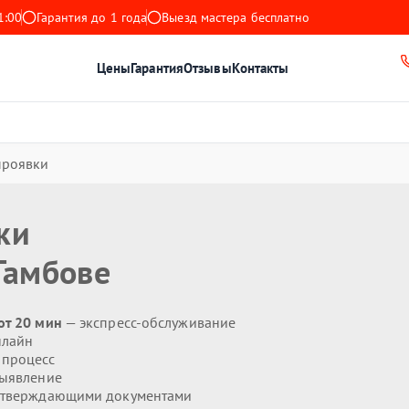
1:00
Гарантия до 1 года
Выезд мастера бесплатно
Цены
Гарантия
Отзывы
Контакты
проявки
ки
Тамбове
от 20 мин
— экспресс-обслуживание
нлайн
 процесс
выявление
дтверждающими документами