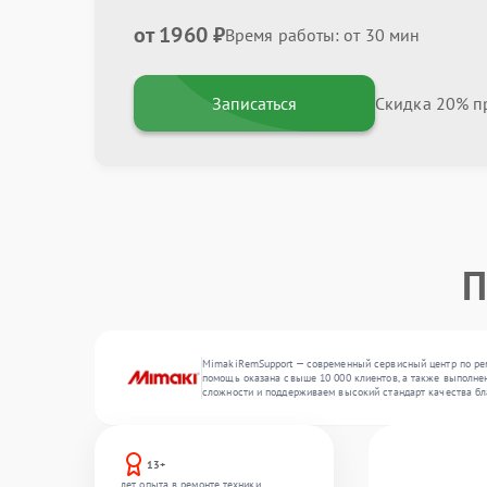
от 1960 ₽
Время работы: от 30 мин
Записаться
Скидка 20% пр
П
MimakiRemSupport — современный сервисный центр по ремо
помощь оказана свыше 10 000 клиентов, а также выполнен
сложности и поддерживаем высокий стандарт качества бл
13+
лет опыта в ремонте техники