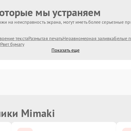
которые мы устраняем
жи на неисправность экрана, могут иметь более серьезные п
воение текста
Размытая печать
Неравномерная заливка
Белые п
у
Рвет бумагу
Показать еще
ники Mimaki