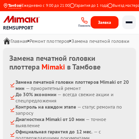
 Яндекс
Тамбов
Ежедневно с 9:00 до 21:00
Гарантия до 1 года
Выезд мастера б
Заявка
Позвонить
REMSUPPORT
Главная
Ремонт плоттеров
Замена печатной головки
Замена печатной головки
плоттера
Mimaki
в Тамбове
Замена печатной головки плоттеров Mimaki от 20
мин
— приоритетный ремонт
До 30% экономии
— всегда свежие акции и
спецпредложения
Контроль на каждом этапе
— статус ремонта по
запросу
Диагностика Mimaki от 10 мин
— точное
выявление
Официальная гарантия до 12 мес.
— с
подтверждающими документами