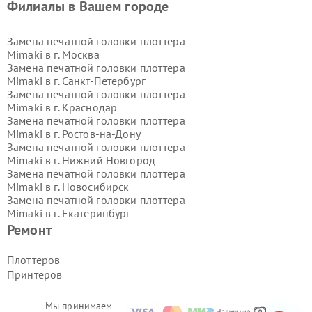
Филиалы в Вашем городе
Замена печатной головки плоттера
Mimaki в г.
Москва
Замена печатной головки плоттера
Mimaki в г.
Санкт-Петербург
Замена печатной головки плоттера
Mimaki в г.
Краснодар
Замена печатной головки плоттера
Mimaki в г.
Ростов-на-Дону
Замена печатной головки плоттера
Mimaki в г.
Нижний Новгород
Замена печатной головки плоттера
Mimaki в г.
Новосибирск
Замена печатной головки плоттера
Mimaki в г.
Екатеринбург
Замена печатной головки плоттера
Ремонт
Mimaki в г.
Казань
Замена печатной головки плоттера
Плоттеров
Mimaki в г.
Воронеж
Принтеров
Замена печатной головки плоттера
Mimaki в г.
Волгоград
Замена печатной головки плоттера
Мы принимаем