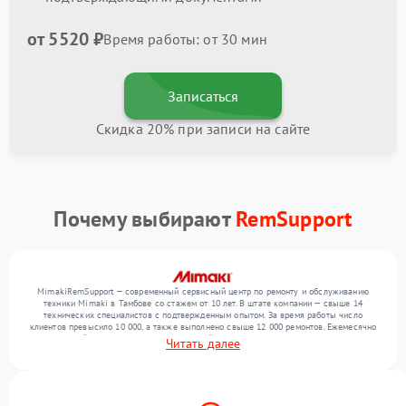
от 5520 ₽
Время работы: от 30 мин
Записаться
Скидка 20% при записи на сайте
Почему выбирают
RemSupport
MimakiRemSupport — современный сервисный центр по ремонту и обслуживанию
техники Mimaki в Тамбове со стажем от 10 лет. В штате компании — свыше 14
технических специалистов с подтвержденным опытом. За время работы число
клиентов превысило 10 000, а также выполнено свыше 12 000 ремонтов. Ежемесячно
в сервисный центр поступает от 300 устройств, включая , , . Мы беремся за задачи
Читать далее
любой сложности и обеспечиваем надежный результат благодаря отлаженным
процессам ремонта.