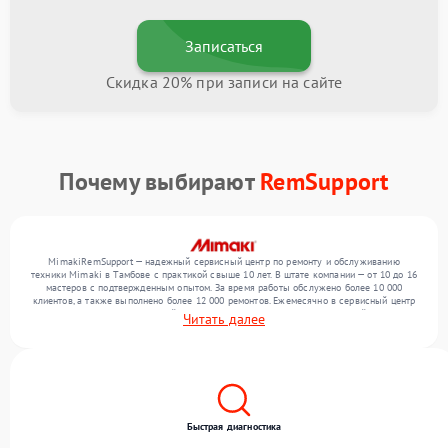
Записаться
Скидка 20% при записи на сайте
Почему выбирают
RemSupport
MimakiRemSupport — надежный сервисный центр по ремонту и обслуживанию
техники Mimaki в Тамбове с практикой свыше 10 лет. В штате компании — от 10 до 16
мастеров с подтвержденным опытом. За время работы обслужено более 10 000
клиентов, а также выполнено более 12 000 ремонтов. Ежемесячно в сервисный центр
поступает более 300 обращений, включая , , . Мы беремся за задачи любой сложности
Читать далее
и предлагаем стабильный уровень сервиса благодаря отлаженным процессам
ремонта.
Быстрая диагностика