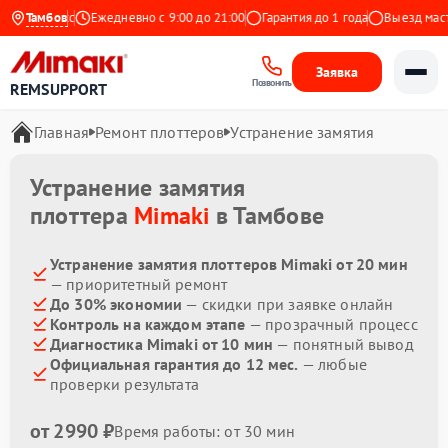
 на Яндекс
Тамбов
Ежедневно с 9:00 до 21:00
Гарантия до 1 года
Выезд мастер
Заявка
Позвонить
REMSUPPORT
Главная
Ремонт плоттеров
Устранение замятия
Устранение замятия
плоттера
Mimaki
в Тамбове
Устранение замятия плоттеров Mimaki от 20 мин
— приоритетный ремонт
До 30% экономии
— скидки при заявке онлайн
Контроль на каждом этапе
— прозрачный процесс
Диагностика Mimaki от 10 мин
— понятный вывод
Официальная гарантия до 12 мес.
— любые
проверки результата
от 2990 ₽
Время работы: от 30 мин