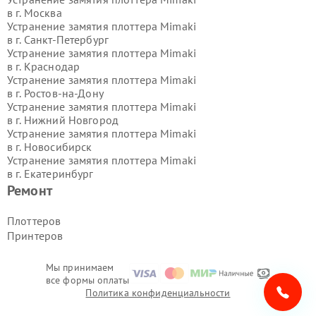
в г.
Москва
Устранение замятия плоттера Mimaki
в г.
Санкт-Петербург
Устранение замятия плоттера Mimaki
в г.
Краснодар
Устранение замятия плоттера Mimaki
в г.
Ростов-на-Дону
Устранение замятия плоттера Mimaki
в г.
Нижний Новгород
Устранение замятия плоттера Mimaki
в г.
Новосибирск
Устранение замятия плоттера Mimaki
в г.
Екатеринбург
Устранение замятия плоттера Mimaki
Ремонт
в г.
Казань
Устранение замятия плоттера Mimaki
Плоттеров
в г.
Воронеж
Принтеров
Устранение замятия плоттера Mimaki
в г.
Волгоград
Устранение замятия плоттера Mimaki
Мы принимаем
все формы оплаты
в г.
Самара
Политика конфиденциальности
Устранение замятия плоттера Mimaki
в г.
Пермь