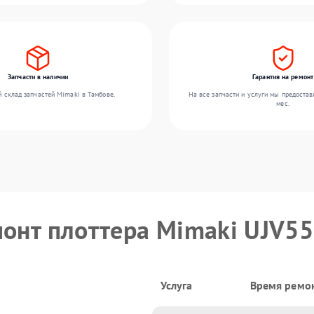
Запчасти в наличии
Гарантия на ремонт
 склад запчастей Mimaki в Тамбове.
На все запчасти и услуги мы предостав
мес.
монт плоттера Mimaki UJV5
Услуга
Время ремо