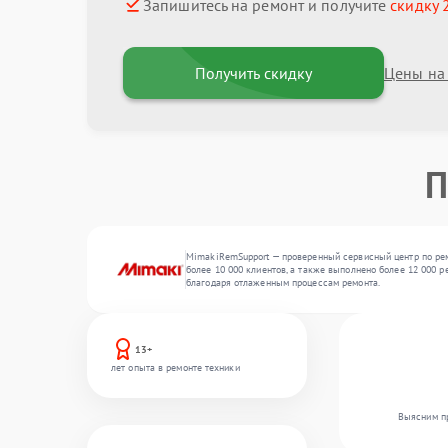
Запишитесь на ремонт и получите
скидку 
Получить скидку
Цены на
П
MimakiRemSupport — проверенный сервисный центр по рем
более 10 000 клиентов, а также выполнено более 12 000 
благодаря отлаженным процессам ремонта.
13+
лет опыта в ремонте техники
Выясним пр