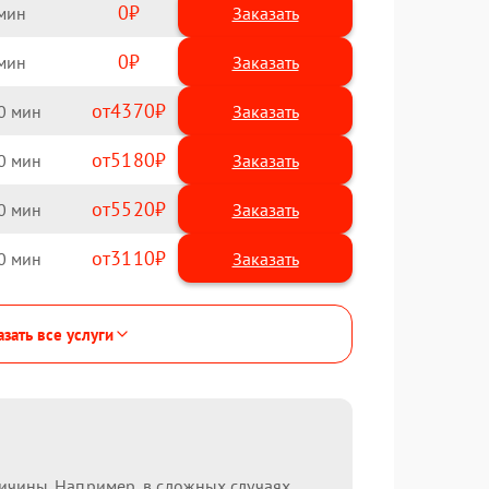
0
Заказать
0
Заказать
4370
0
5180
0
5520
0
3110
0
зать все услуги
ричины. Например, в сложных случаях