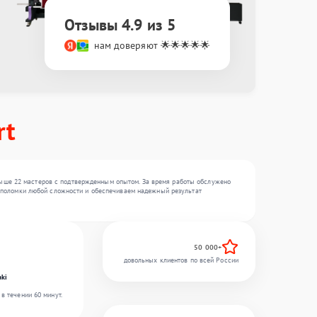
Отзывы 4.9 из 5
нам доверяют 🌟🌟🌟🌟🌟
rt
выше 22 мастеров с подтвержденным опытом. За время работы обслужено
ем поломки любой сложности и обеспечиваем надежный результат
50 000+
довольных клиентов по всей России
ki
в течении 60 минут.