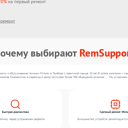
20%
на первый ремонт
 ремонт
очему выбирают
RemSuppo
онту и обслуживанию техники Mimaki в Тамбове с практикой свыше 10 лет. В штате компании — с
ремонтов. Ежемесячно в сервисный центр поступает более 300 обращений, включая , , . Мы устраня
Быстрая диагностика
Срочный ремонт Mima
ичину перед устранением дефекта.
Большинство устройств ремонтируются 