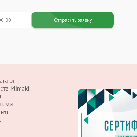
Отправить заявку
агают
ств Mimaki.
м
ными
вить
в