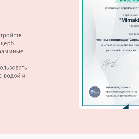
тройств
щерб,
граммные
ользовать
с водой и