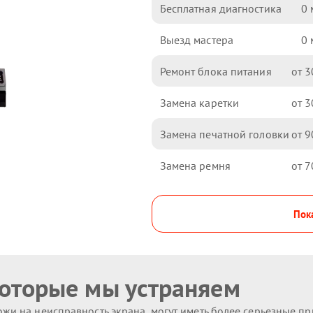
Бесплатная диагностика
0
Выезд мастера
0
Ремонт блока питания
3
Замена каретки
3
Замена печатной головки
9
Замена ремня
7
Пока
которые мы устраняем
жи на неисправность экрана, могут иметь более серьезные п