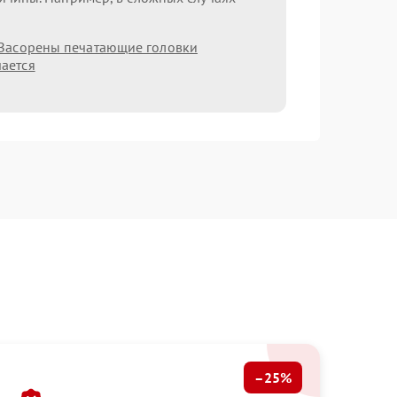
Засорены печатающие головки
ается
–25%