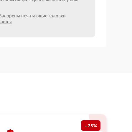
Засорены печатающие головки
ается
–25%