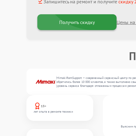
Запишитесь на ремонт и получите
скидку 
Получить скидку
Цены на
П
MimakiRemSupport — современный сервисный центр по рем
обратились более 10 000 клиентов, а также выполнено св
уровень сервиса благодаря отлаженным процессам ремонт
13+
лет опыта в ремонте техники
Выясним пр