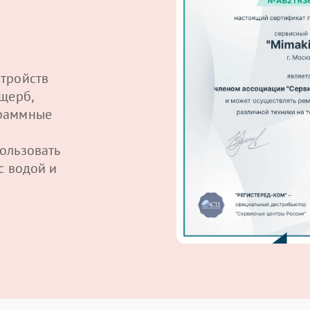
тройств
щерб,
граммные
ользовать
с водой и