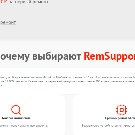
20%
на первый ремонт
 ремонт
очему выбирают
RemSuppo
онту и обслуживанию техники Mimaki в Тамбове со стажем от 10 лет. В штате компании — свыше 1
ыше 12 000 ремонтов. Ежемесячно в сервисный центр поступает свыше 300 единиц техники, включая 
а.
Быстрая диагностика
Срочный ремонт Mima
ичину перед устранением дефекта.
Большинство устройств ремонтируются 