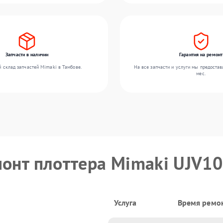
Запчасти в наличии
Гарантия на ремонт
 склад запчастей Mimaki в Тамбове.
На все запчасти и услуги мы предостав
мес.
монт плоттера Mimaki UJV1
Услуга
Время ремо