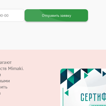
Отправить заявку
агают
ств Mimaki.
м
ными
вить
в