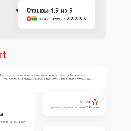
Отзывы 4.9 из 5
нам доверяют 🌟🌟🌟🌟🌟
rt
4 мастеров с профильной квалификацией. За время работы к нам
, , . Мы устраняем поломки любой сложности и предлагаем стабильный
50 000+
довольных клиентов по всей России
ki
в течении 60 минут.