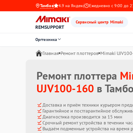
Тамбов
4.9 на Яндекс
Ежедневно с 9:00 до 2
Сервисный центр Mimaki
REMSUPPORT
Оргтехника
Главная
Ремонт плоттеров
Mimaki UJV100
Ремонт плоттера
Mi
UJV100-160
в Тамб
Доставка и приём техники курьером пред
Гарантийное и постгарантийное обслужив
Диагностика производится за 15 мин
Срочный ремонт устройства в течении час
Выдаём подменные устройства на время 