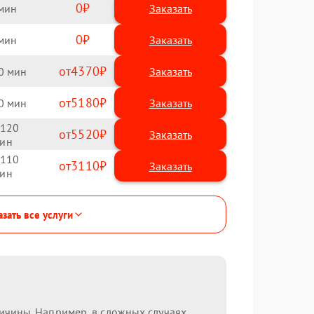
0
Заказать
0
Заказать
4370
0
5180
0
120
5520
110
3110
зать все услуги
ричины. Например, в сложных случаях