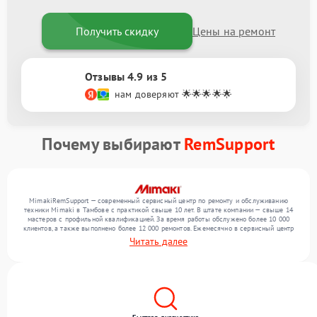
Получить скидку
Цены на ремонт
Отзывы 4.9 из 5
нам доверяют 🌟🌟🌟🌟🌟
Почему выбирают
RemSupport
MimakiRemSupport — современный сервисный центр по ремонту и обслуживанию
техники Mimaki в Тамбове с практикой свыше 10 лет. В штате компании — свыше 14
мастеров с профильной квалификацией. За время работы обслужено более 10 000
клиентов, а также выполнено более 12 000 ремонтов. Ежемесячно в сервисный центр
поступает свыше 300 единиц техники, включая , , . Мы выполняем ремонт различного
Читать далее
уровня сложности и гарантируем высокое качество обслуживания благодаря
квалификации мастеров.