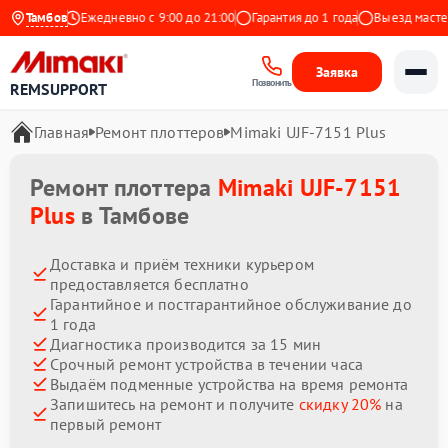
а Яндекс
Тамбов
Ежедневно с 9:00 до 21:00
Гарантия до 1 года
Выезд мастера 
Заявка
Позвонить
REMSUPPORT
Главная
Ремонт плоттеров
Mimaki UJF-7151 Plus
Ремонт плоттера
Mimaki UJF-7151
Plus
в Тамбове
Доставка и приём техники курьером
предоставляется бесплатно
Гарантийное и постгарантийное обслуживание до
1 года
Диагностика производится за 15 мин
Срочный ремонт устройства в течении часа
Выдаём подменные устройства на время ремонта
Запишитесь на ремонт и получите
скидку 20%
на
первый ремонт