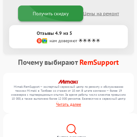
Получить скидку
Цены на ремонт
Отзывы 4.9 из 5
нам доверяют 🌟🌟🌟🌟🌟
Почему выбирают
RemSupport
MimakiRemSupport — экспертный сервисный центр по ремонту и обслуживанию
техники Mimaki в Тамбове со стажем от 10 лет. В штате компании — более 19
инженеров с подтвержденным опытом. За время работы число клиентов превысило
10 000, а также выполнено более 12 000 ремонтов. Ежемесячно в сервисный центр
поступает более 300 обращений, включая , , . Мы работаем с широким спектром
Читать далее
неисправностей и поддерживаем высокий стандарт качества благодаря опыту
команды.