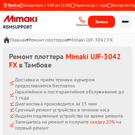
 Яндекс
Тамбов
Ежедневно с 9:00 до 21:00
Гарантия до 1 года
Выезд мастера 
Заявка
Позвонить
REMSUPPORT
Главная
Ремонт плоттеров
Mimaki UJF-3042 FX
Ремонт плоттера
Mimaki UJF-3042
FX
в Тамбове
Доставка и приём техники курьером
предоставляется бесплатно
Гарантийное и постгарантийное обслуживание до
1 года
Диагностика производится за 15 мин
Срочный ремонт устройства в течении часа
Выдаём подменные устройства на время ремонта
Запишитесь на ремонт и получите
скидку 20%
на
первый ремонт