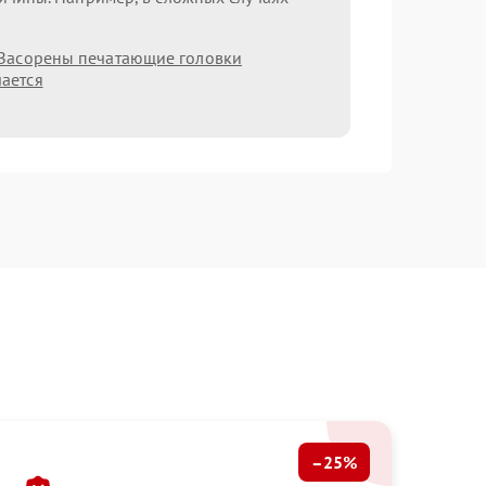
Засорены печатающие головки
ается
–25%