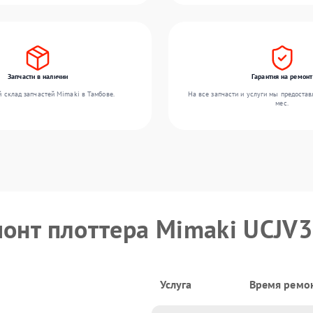
Запчасти в наличии
Гарантия на ремонт
 склад запчастей Mimaki в Тамбове.
На все запчасти и услуги мы предостав
мес.
монт плоттера Mimaki UCJV
Услуга
Время ремо