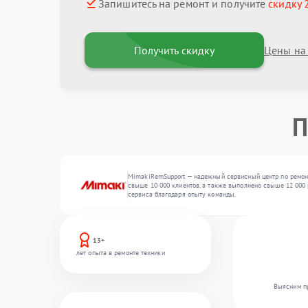
Запишитесь на ремонт и получите
скидку 
Получить скидку
Цены на
П
MimakiRemSupport — надежный сервисный центр по ремонт
свыше 10 000 клиентов, а также выполнено свыше 12 000 
сервиса благодаря опыту команды.
13+
лет опыта в ремонте техники
Выясним пр