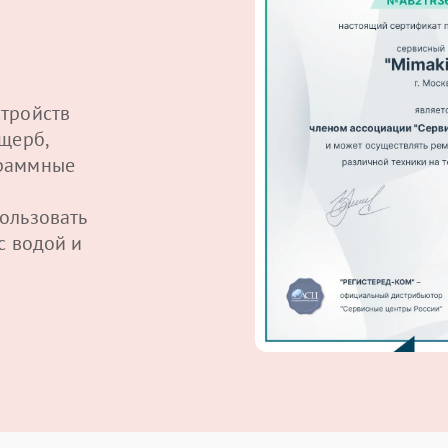
тройств
щерб,
граммные
ользовать
с водой и