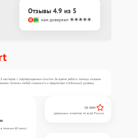
Отзывы 4.9 из 5
нам доверяют 🌟🌟🌟🌟🌟
rt
18 мастеров с подтвержденным опытом. За время работы помощь оказана
страняем поломки любой сложности и предлагаем стабильный уровень
50 000+
довольных клиентов по всей России
ki
в течении 60 минут.