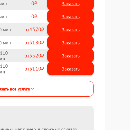
0
Заказать
0
Заказать
4370
0
5180
0
110
5520
110
3110
зать все услуги
ричины. Например, в сложных случаях