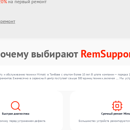
20%
на первый ремонт
 ремонт
очему выбирают
RemSuppo
у и обслуживанию техники Mimaki в Тамбове с опытом более 10 лет. В штате компании — порядка 
ремонтов. Ежемесячно в сервисный центр поступает свыше 300 единиц техники, включая , , . Мы у
Быстрая диагностика
Срочный ремонт Mima
ичину перед устранением дефекта.
Большинство устройств ремонтируются 