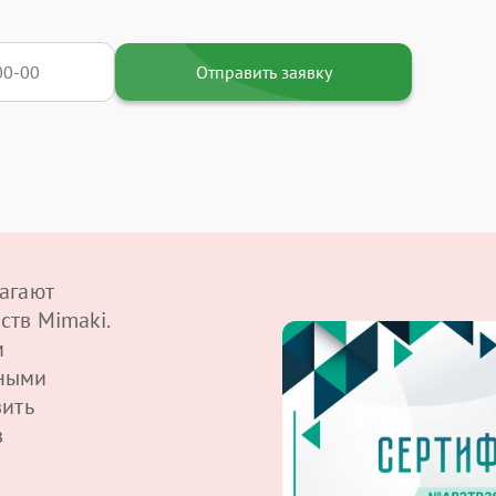
Отправить заявку
агают
ств Mimaki.
м
ными
вить
в