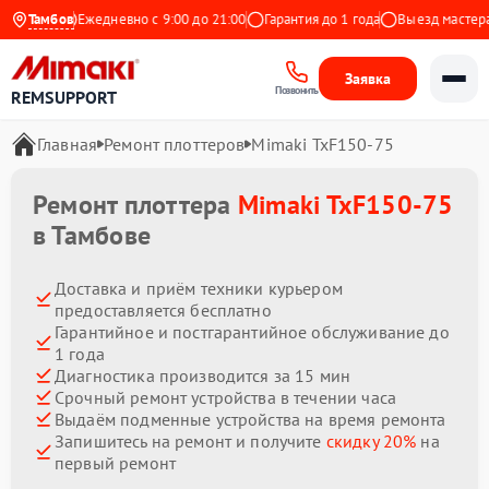
Яндекс
Тамбов
Ежедневно с 9:00 до 21:00
Гарантия до 1 года
Выезд мастера б
Заявка
Позвонить
REMSUPPORT
Главная
Ремонт плоттеров
Mimaki TxF150-75
Ремонт плоттера
Mimaki TxF150-75
в Тамбове
Доставка и приём техники курьером
предоставляется бесплатно
Гарантийное и постгарантийное обслуживание до
1 года
Диагностика производится за 15 мин
Срочный ремонт устройства в течении часа
Выдаём подменные устройства на время ремонта
Запишитесь на ремонт и получите
скидку 20%
на
первый ремонт