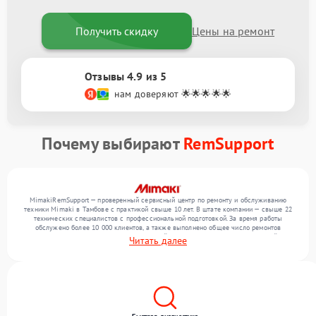
Получить скидку
Цены на ремонт
Отзывы 4.9 из 5
нам доверяют 🌟🌟🌟🌟🌟
Почему выбирают
RemSupport
MimakiRemSupport — проверенный сервисный центр по ремонту и обслуживанию
техники Mimaki в Тамбове с практикой свыше 10 лет. В штате компании — свыше 22
технических специалистов с профессиональной подготовкой. За время работы
обслужено более 10 000 клиентов, а также выполнено общее число ремонтов
превысило 12 000. Ежемесячно в сервисный центр поступает более 300 устройств,
Читать далее
включая , , . Мы беремся за задачи любой сложности и гарантируем высокое
качество обслуживания благодаря опыту команды.