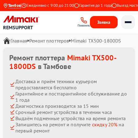
на Яндекс
Тамбов
Ежедневно с 9:00 до 21:00
Гарантия до 1 года
Выезд мастера
Заявка
Позвонить
REMSUPPORT
Главная
Ремонт плоттеров
Mimaki TX500-1800DS
Ремонт плоттера
Mimaki TX500-
1800DS
в Тамбове
Доставка и приём техники курьером
предоставляется бесплатно
Гарантийное и постгарантийное обслуживание до
1 года
Диагностика производится за 15 мин
Срочный ремонт устройства в течении часа
Выдаём подменные устройства на время ремонта
Запишитесь на ремонт и получите
скидку 20%
на
первый ремонт