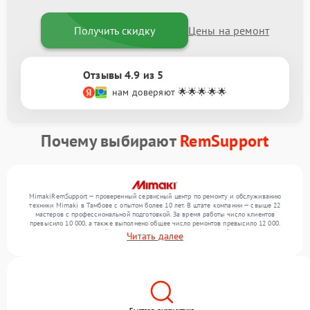
Получить скидку
Цены на ремонт
Отзывы 4.9 из 5
нам доверяют 🌟🌟🌟🌟🌟
Почему выбирают
RemSupport
MimakiRemSupport — проверенный сервисный центр по ремонту и обслуживанию
техники Mimaki в Тамбове с опытом более 10 лет. В штате компании — свыше 22
мастеров с профессиональной подготовкой. За время работы число клиентов
превысило 10 000, а также выполнено общее число ремонтов превысило 12 000.
Ежемесячно в сервисный центр поступает более 300 обращений, включая , , . Мы
Читать далее
работаем с широким спектром неисправностей и обеспечиваем надежный результат
благодаря отлаженным процессам ремонта.