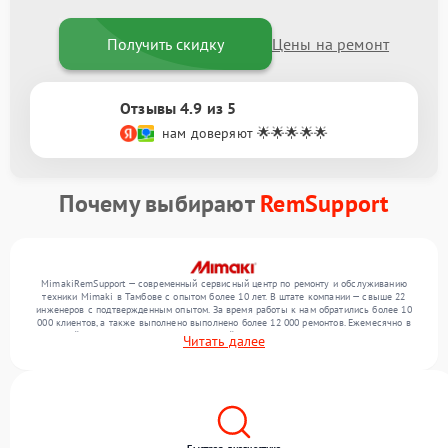
Получить скидку
Цены на ремонт
Отзывы 4.9 из 5
нам доверяют 🌟🌟🌟🌟🌟
Почему выбирают
RemSupport
MimakiRemSupport — современный сервисный центр по ремонту и обслуживанию
техники Mimaki в Тамбове с опытом более 10 лет. В штате компании — свыше 22
инженеров с подтвержденным опытом. За время работы к нам обратились более 10
000 клиентов, а также выполнено выполнено более 12 000 ремонтов. Ежемесячно в
сервисный центр поступает более 300 устройств, включая , , . Мы работаем с широким
Читать далее
спектром неисправностей и гарантируем высокое качество обслуживания благодаря
опыту команды.