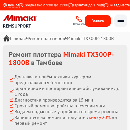
а Яндекс
Тамбов
Ежедневно с 9:00 до 21:00
Гарантия до 1 года
Выезд мастера 
Заявка
Позвонить
REMSUPPORT
Главная
Ремонт плоттеров
Mimaki TX300P-1800B
Ремонт плоттера
Mimaki TX300P-
1800B
в Тамбове
Доставка и приём техники курьером
предоставляется бесплатно
Гарантийное и постгарантийное обслуживание до
1 года
Диагностика производится за 15 мин
Срочный ремонт устройства в течении часа
Выдаём подменные устройства на время ремонта
Запишитесь на ремонт и получите
скидку 20%
на
первый ремонт