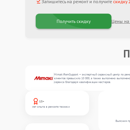
Запишитесь на ремонт и получите
скидку 
Получить скидку
Цены на
П
MimakiRemSupport — экспертный сервисный центр по ремон
клиентов превысило 10 000, а также выполнено выполнено
сервиса благодаря квалификации мастеров.
13+
лет опыта в ремонте техники
Выясним пр