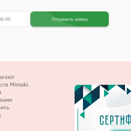
Отправить заявку
агают
ств Mimaki.
м
ными
вить
в