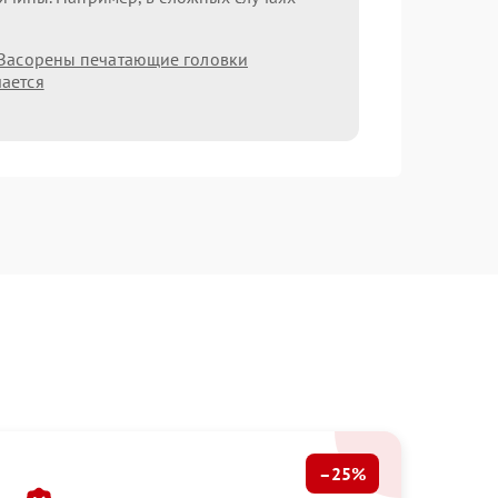
Засорены печатающие головки
ается
–25%