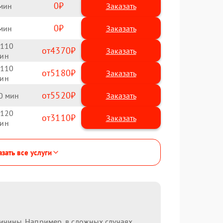
0
Заказать
0
Заказать
110
4370
110
5180
5520
0
120
3110
зать все услуги
ричины. Например, в сложных случаях