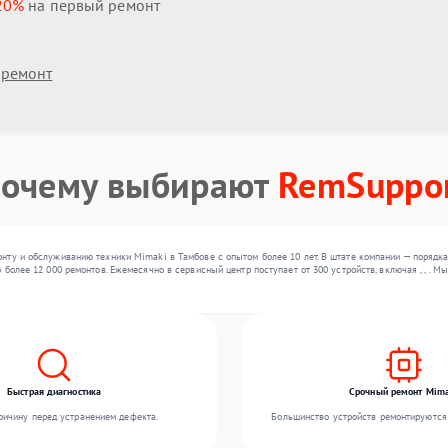
20%
на первый ремонт
 ремонт
очему выбирают
RemSuppo
ту и обслуживанию техники Mimaki в Тамбове с опытом более 10 лет. В штате компании — порядка
 более 12 000 ремонтов. Ежемесячно в сервисный центр поступает от 300 устройств, включая , , .
Быстрая диагностика
Срочный ремонт Mima
ичину перед устранением дефекта.
Большинство устройств ремонтируются 