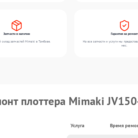
Запчасти в наличии
Гарантия на ремонт
 склад запчастей Mimaki в Тамбове.
На все запчасти и услуги мы предостав
мес.
монт плоттера Mimaki JV15
Услуга
Время ремо