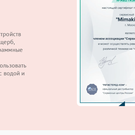
тройств
щерб,
граммные
ользовать
с водой и