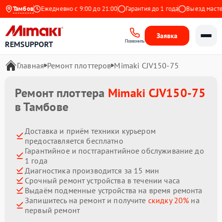
а Яндекс
Тамбов
Ежедневно с 9:00 до 21:00
Гарантия до 1 года
Выезд мастера 
Заявка
Позвонить
REMSUPPORT
Главная
Ремонт плоттеров
Mimaki CJV150-75
Ремонт плоттера
Mimaki CJV150-75
в Тамбове
Доставка и приём техники курьером
предоставляется бесплатно
Гарантийное и постгарантийное обслуживание до
1 года
Диагностика производится за 15 мин
Срочный ремонт устройства в течении часа
Выдаём подменные устройства на время ремонта
Запишитесь на ремонт и получите
скидку 20%
на
первый ремонт