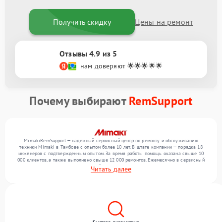
Получить скидку
Цены на ремонт
Отзывы 4.9 из 5
нам доверяют 🌟🌟🌟🌟🌟
Почему выбирают
RemSupport
MimakiRemSupport — надежный сервисный центр по ремонту и обслуживанию
техники Mimaki в Тамбове с опытом более 10 лет. В штате компании — порядка 18
инженеров с подтвержденным опытом. За время работы помощь оказана свыше 10
000 клиентов, а также выполнено свыше 12 000 ремонтов. Ежемесячно в сервисный
центр поступает более 300 обращений, включая , , . Мы работаем с широким спектром
Читать далее
неисправностей и обеспечиваем надежный результат благодаря использованию
современного оборудования.