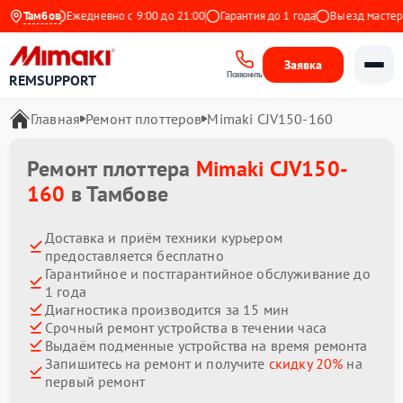
 Яндекс
Тамбов
Ежедневно с 9:00 до 21:00
Гарантия до 1 года
Выезд мастера б
Заявка
Позвонить
REMSUPPORT
Главная
Ремонт плоттеров
Mimaki CJV150-160
Ремонт плоттера
Mimaki CJV150-
160
в Тамбове
Доставка и приём техники курьером
предоставляется бесплатно
Гарантийное и постгарантийное обслуживание до
1 года
Диагностика производится за 15 мин
Срочный ремонт устройства в течении часа
Выдаём подменные устройства на время ремонта
Запишитесь на ремонт и получите
скидку 20%
на
первый ремонт