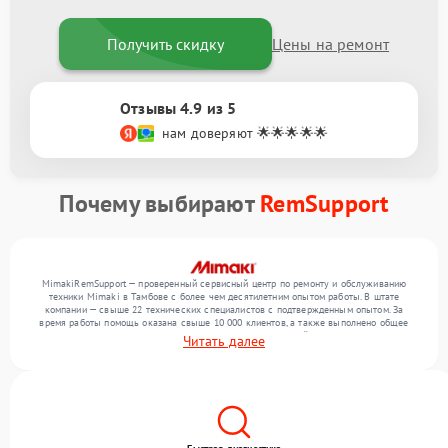
Получить скидку
Цены на ремонт
Отзывы 4.9 из 5
нам доверяют 🌟🌟🌟🌟🌟
Почему выбирают
RemSupport
MimakiRemSupport — проверенный сервисный центр по ремонту и обслуживанию
техники Mimaki в Тамбове с более чем десятилетним опытом работы. В штате
компании — свыше 22 технических специалистов с подтвержденным опытом. За
время работы помощь оказана свыше 10 000 клиентов, а также выполнено общее
число ремонтов превысило 12 000. Ежемесячно в сервисный центр поступает более
Читать далее
300 обращений, включая , , . Мы устраняем поломки любой сложности и обеспечиваем
надежный результат благодаря использованию современного оборудования.