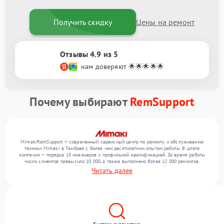
Получить скидку
Цены на ремонт
Отзывы 4.9 из 5
нам доверяют 🌟🌟🌟🌟🌟
Почему выбирают
RemSupport
MimakiRemSupport — современный сервисный центр по ремонту и обслуживанию
техники Mimaki в Тамбове с более чем десятилетним опытом работы. В штате
компании — порядка 18 инженеров с профильной квалификацией. За время работы
число клиентов превысило 10 000, а также выполнено более 12 000 ремонтов.
Ежемесячно в сервисный центр поступает более 300 обращений, включая , , . Мы
Читать далее
выполняем ремонт различного уровня сложности и гарантируем высокое качество
обслуживания благодаря отлаженным процессам ремонта.