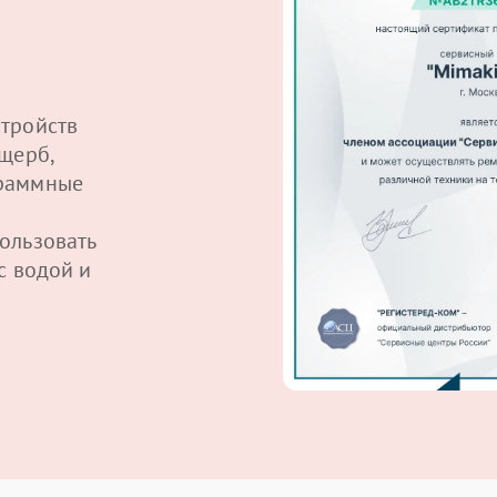
тройств
щерб,
граммные
ользовать
с водой и