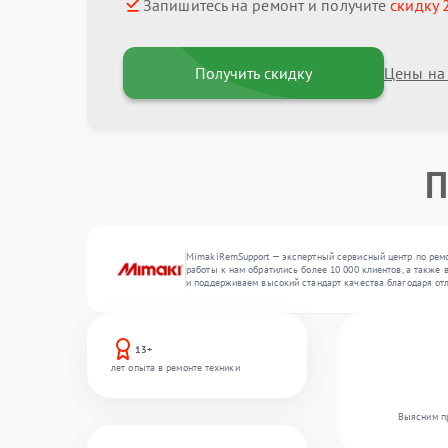
Запишитесь на ремонт и получите
скидку 
Получить скидку
Цены на
П
MimakiRemSupport — экспертный сервисный центр по ремо
работы к нам обратились более 10 000 клиентов, а также
и поддерживаем высокий стандарт качества благодаря от
13+
лет опыта в ремонте техники
Выясним пр