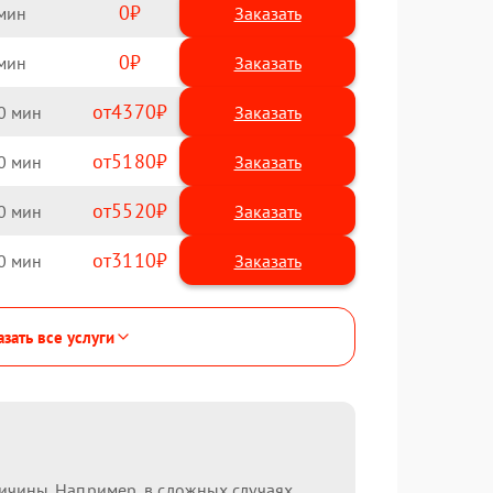
0
Заказать
0
Заказать
4370
0
5180
0
5520
0
3110
0
зать все услуги
ричины. Например, в сложных случаях