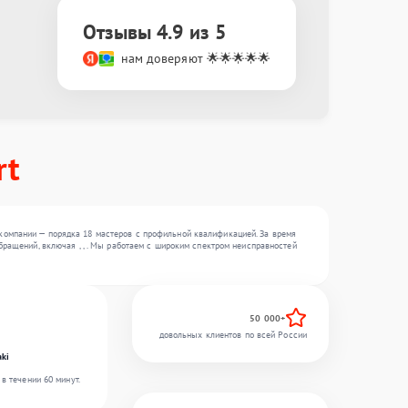
Отзывы 4.9 из 5
нам доверяют 🌟🌟🌟🌟🌟
rt
компании — порядка 18 мастеров с профильной квалификацией. За время
бращений, включая , , . Мы работаем с широким спектром неисправностей
50 000+
довольных клиентов по всей России
ki
в течении 60 минут.