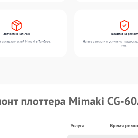
Запчасти в наличии
Гарантия на ремонт
 склад запчастей Mimaki в Тамбове.
На все запчасти и услуги мы предостав
мес.
монт плоттера Mimaki CG-6
Услуга
Время ремо