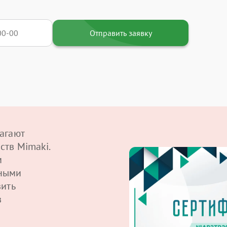
Отправить заявку
агают
ств Mimaki.
м
ными
вить
в