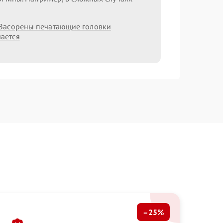
Засорены печатающие головки
ается
–25%