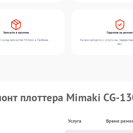
Запчасти в наличии
Гарантия на ремонт
 склад запчастей Mimaki в Тамбове.
На все запчасти и услуги мы предостав
мес.
монт плоттера Mimaki CG-1
Услуга
Время ремо