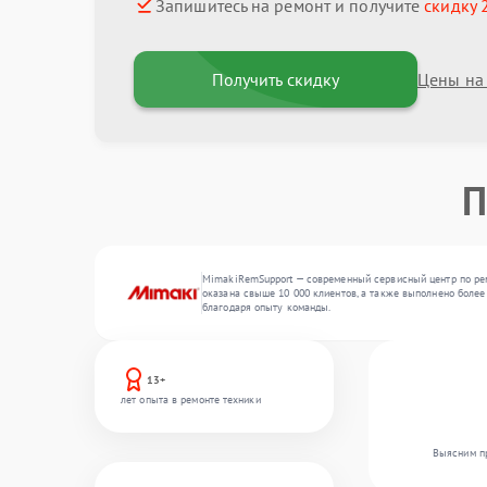
Запишитесь на ремонт и получите
скидку 
Получить скидку
Цены на
П
MimakiRemSupport — современный сервисный центр по рем
оказана свыше 10 000 клиентов, а также выполнено более
благодаря опыту команды.
13+
лет опыта в ремонте техники
Выясним пр