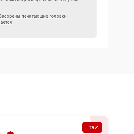
Засорены печатающие головки
ается
–25%