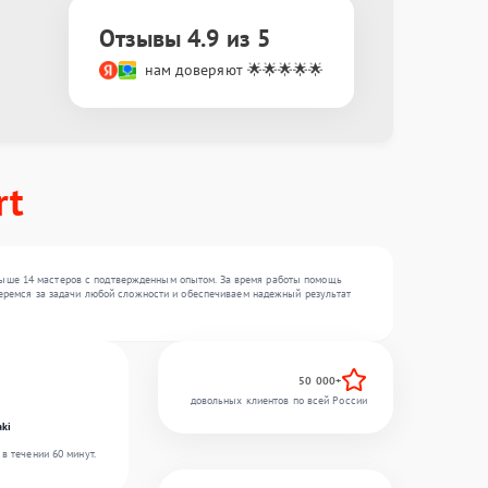
Отзывы 4.9 из 5
нам доверяют 🌟🌟🌟🌟🌟
rt
выше 14 мастеров с подтвержденным опытом. За время работы помощь
 беремся за задачи любой сложности и обеспечиваем надежный результат
50 000+
довольных клиентов по всей России
ki
в течении 60 минут.