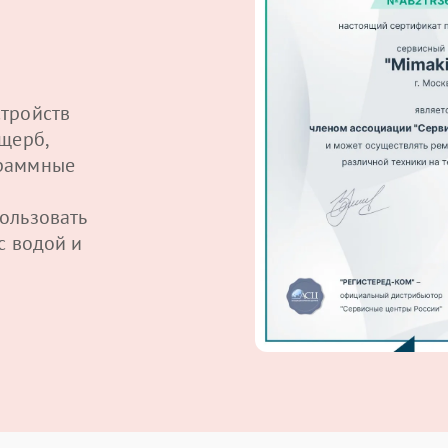
тройств
щерб,
граммные
ользовать
с водой и