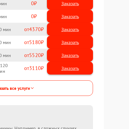
0
Заказать
0
Заказать
4370
0
5180
0
5520
0
120
3110
зать все услуги
ричины. Например, в сложных случаях