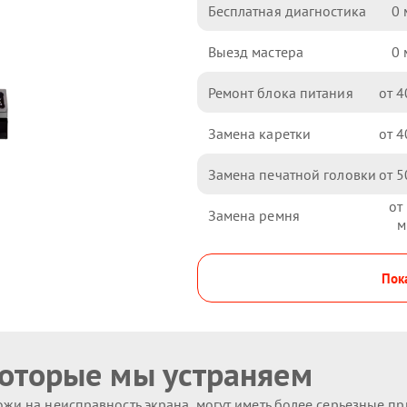
Бесплатная диагностика
0
Выезд мастера
0
Ремонт блока питания
4
Замена каретки
4
Замена печатной головки
5
Замена ремня
Пока
которые мы устраняем
жи на неисправность экрана, могут иметь более серьезные п