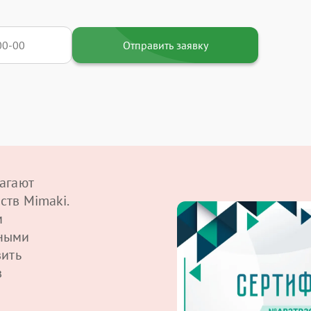
Отправить заявку
агают
ств Mimaki.
м
ными
вить
в