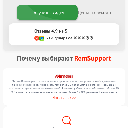
Получить скидку
Цены на ремонт
Отзывы 4.9 из 5
нам доверяют 🌟🌟🌟🌟🌟
Почему выбирают
RemSupport
MimakiRemSupport — современный сервисный центр по ремонту и обслуживанию
техники Mimaki в Тамбове с опытом более 10 лет. В штате компании — свыше 14
мастеров с профильной квалификацией. За время работы к нам обратились более 10
000 клиентов, а также выполнено выполнено более 12 000 ремонтов. Ежемесячно в
сервисный центр поступает более 300 обращений, включая , , . Мы устраняем поломки
Читать далее
любой сложности и предлагаем стабильный уровень сервиса благодаря
квалификации мастеров.