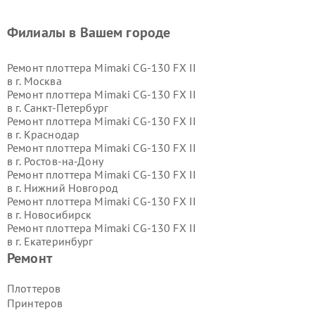
Филиалы в Вашем городе
Ремонт плоттера Mimaki CG-130 FX II
в г.
Москва
Ремонт плоттера Mimaki CG-130 FX II
в г.
Санкт-Петербург
Ремонт плоттера Mimaki CG-130 FX II
в г.
Краснодар
Ремонт плоттера Mimaki CG-130 FX II
в г.
Ростов-на-Дону
Ремонт плоттера Mimaki CG-130 FX II
в г.
Нижний Новгород
Ремонт плоттера Mimaki CG-130 FX II
в г.
Новосибирск
Ремонт плоттера Mimaki CG-130 FX II
в г.
Екатеринбург
Ремонт плоттера Mimaki CG-130 FX II
Ремонт
в г.
Казань
Ремонт плоттера Mimaki CG-130 FX II
Плоттеров
в г.
Воронеж
Принтеров
Ремонт плоттера Mimaki CG-130 FX II