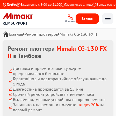
а Яндекс
Тамбов
Ежедневно с 9:00 до 21:00
Гарантия до 1 года
Выезд мастера 
Заявка
Позвонить
REMSUPPORT
Главная
Ремонт плоттеров
Mimaki CG-130 FX II
Ремонт плоттера
Mimaki CG-130 FX
II
в Тамбове
Доставка и приём техники курьером
предоставляется бесплатно
Гарантийное и постгарантийное обслуживание до
1 года
Диагностика производится за 15 мин
Срочный ремонт устройства в течении часа
Выдаём подменные устройства на время ремонта
Запишитесь на ремонт и получите
скидку 20%
на
первый ремонт