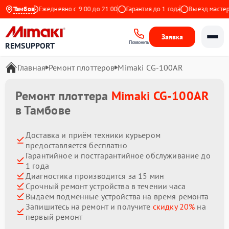
 Яндекс
Тамбов
Ежедневно с 9:00 до 21:00
Гарантия до 1 года
Выезд мастера б
Заявка
Позвонить
REMSUPPORT
Главная
Ремонт плоттеров
Mimaki CG-100AR
Ремонт плоттера
Mimaki CG-100AR
в Тамбове
Доставка и приём техники курьером
предоставляется бесплатно
Гарантийное и постгарантийное обслуживание до
1 года
Диагностика производится за 15 мин
Срочный ремонт устройства в течении часа
Выдаём подменные устройства на время ремонта
Запишитесь на ремонт и получите
скидку 20%
на
первый ремонт