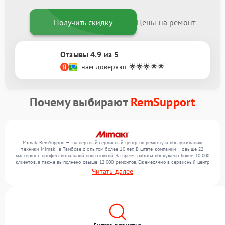
Получить скидку
Цены на ремонт
Отзывы 4.9 из 5
нам доверяют 🌟🌟🌟🌟🌟
Почему выбирают
RemSupport
MimakiRemSupport — экспертный сервисный центр по ремонту и обслуживанию
техники Mimaki в Тамбове с опытом более 10 лет. В штате компании — свыше 22
мастеров с профессиональной подготовкой. За время работы обслужено более 10 000
клиентов, а также выполнено свыше 12 000 ремонтов. Ежемесячно в сервисный центр
поступает свыше 300 единиц техники, включая , , . Мы выполняем ремонт различного
Читать далее
уровня сложности и гарантируем высокое качество обслуживания благодаря опыту
команды.