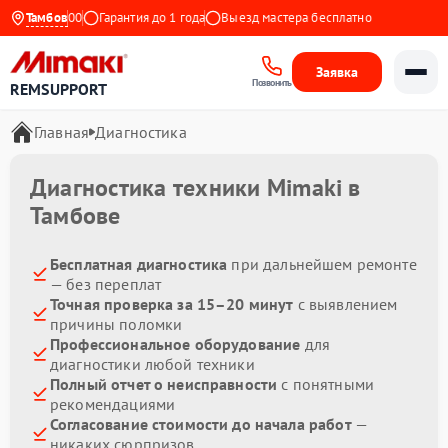
00 до 21:00
Тамбов
Гарантия до 1 года
Выезд мастера бесплатно
Заявка
Позвонить
REMSUPPORT
Главная
Диагностика
Диагностика техники Mimaki в
Тамбове
Бесплатная диагностика
при дальнейшем ремонте
— без переплат
Точная проверка за 15–20 минут
с выявлением
причины поломки
Профессиональное оборудование
для
диагностики любой техники
Полный отчет о неисправности
с понятными
рекомендациями
Согласование стоимости до начала работ
—
никаких сюрпризов