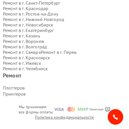
Ремонт в г.
Санкт-Петербург
Ремонт в г.
Краснодар
Ремонт в г.
Ростов-на-Дону
Ремонт в г.
Нижний Новгород
Ремонт в г.
Новосибирск
Ремонт в г.
Екатеринбург
Ремонт в г.
Казань
Ремонт в г.
Воронеж
Ремонт в г.
Волгоград
Ремонт в г.
Самара
Ремонт в г.
Пермь
Ремонт в г.
Красноярск
Ремонт в г.
Ижевск
Ремонт в г.
Челябинск
Ремонт в г.
Тюмень
Ремонт в г.
Уфа
Ремонт
Ремонт в г.
Омск
Ремонт в г.
Иркутск
Ремонт в г.
Ярославль
Плоттеров
Ремонт в г.
Саратов
Принтеров
Ремонт в г.
Барнаул
Ремонт в г.
Тольятти
Ремонт в г.
Хабаровск
Мы принимаем
все формы оплаты
Ремонт в г.
Томск
Политика конфиденциальности
Ремонт в г.
Ульяновск
Ремонт в г.
Киров
Ремонт в г.
Архангельск