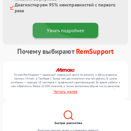
Диагностируем 95% неисправностей с первого
раза
Узнать подробнее
Почему выбирают
RemSupport
MimakiRemSupport — надежный сервисный центр по ремонту и обслуживанию
техники Mimaki в Тамбове с более чем десятилетним опытом работы. В штате
компании — порядка 18 мастеров с профильной квалификацией. За время работы к
нам обратились более 10 000 клиентов, а также выполнено общее число ремонтов
превысило 12 000. Ежемесячно в сервисный центр поступает более 300 устройств,
Читать далее
включая , , . Мы выполняем ремонт различного уровня сложности и гарантируем
высокое качество обслуживания благодаря опыту команды.
Быстрая диагностика
Выясним причину перед устранением дефекта.